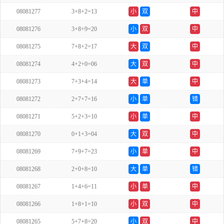
08081277
3+8+2=13
小
双
中
08081276
3+8+9=20
小
双
中
08081275
7+8+2=17
大
双
中
08081274
4+2+0=06
大
双
中
08081273
7+3+4=14
大
单
中
08081272
2+7+7=16
小
单
错
08081271
5+2+3=10
小
单
中
08081270
0+1+3=04
大
双
中
08081269
7+9+7=23
小
单
中
08081268
2+0+8=10
大
单
错
08081267
1+4+6=11
小
单
中
08081266
1+8+1=10
小
双
中
08081265
5+7+8=20
小
双
中