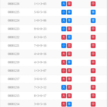
08081226
1+1+3=05
大
单
中
08081225
5+6+5=16
小
单
错
08081224
1+0+5=06
大
单
错
08081223
9+6+8=23
小
单
中
08081222
6+3+6=15
大
双
中
08081221
7+0+9=16
小
双
中
08081220
4+4+8=16
大
双
中
08081219
4+3+9=16
大
单
中
08081218
1+3+3=07
小
单
中
08081217
3+6+6=15
大
单
中
08081216
7+3+2=12
大
双
中
08081215
8+3+6=17
大
单
中
08081214
3+8+5=16
大
单
中