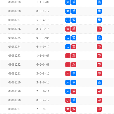
08081239
1+1+2=04
大
单
错
08081238
8+3+1=12
大
单
错
08081237
5+6+4=15
小
双
错
08081236
8+4+3=15
大
单
中
08081235
0+2+3=05
大
双
错
08081234
6+4+0=10
大
双
中
08081233
1+1+6=08
小
双
中
08081232
6+2+0=08
小
双
中
08081231
3+5+8=16
大
单
中
08081230
3+1+6=10
大
单
错
08081229
2+3+6=11
大
单
中
08081228
8+0+4=12
小
单
中
08081227
2+5+9=16
大
双
中