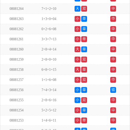
08081264
7+1+2=10
大
双
中
08081263
1+3+0=04
小
单
中
08081262
0+2+6=08
小
单
中
08081261
3+3+7=13
小
单
中
08081260
2+8+4=14
大
单
中
08081259
2+8+0=10
小
双
中
08081258
6+8+1=15
大
单
中
08081257
1+1+6=08
小
双
中
08081256
7+4+3=14
小
单
错
08081255
2+8+6=16
小
双
中
08081254
5+2+5=12
小
单
中
08081253
1+4+6=11
小
单
中