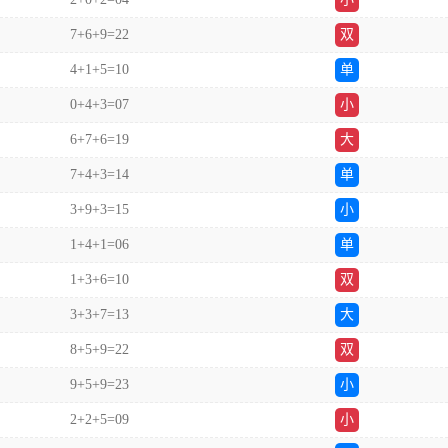
7+6+9=22
双
4+1+5=10
单
0+4+3=07
小
6+7+6=19
大
7+4+3=14
单
3+9+3=15
小
1+4+1=06
单
1+3+6=10
双
3+3+7=13
大
8+5+9=22
双
9+5+9=23
小
2+2+5=09
小