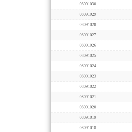
08091030
08091029
08091028
08091027
08091026
08091025
08091024
08091023
08091022
08091021
08091020
08091019
08091018