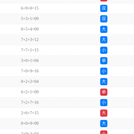
6+9+0=15
双
5+3+1=09
双
0+5+4=09
大
7+2+3=12
大
7+7+1=15
小
3+0+1=04
单
7+0+9=16
小
0+2+2=04
大
6+2+1=09
单
7+2+7=16
小
2+6+7=15
大
0+0+9=09
大
2+0+2=04
小