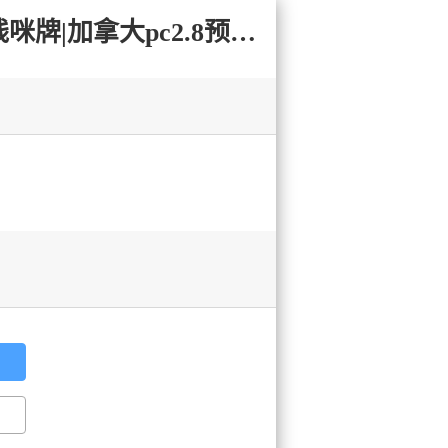
在线预测 -G28.cc 加拿大2.8-在线结果|加拿大2.8在线|加拿大在线咪牌|加拿大pc2.8预测-在线预测|加拿大2.8在线预测_火热优质的预测网站!