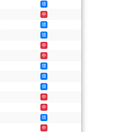
错
中
错
错
中
中
错
错
错
中
中
错
中