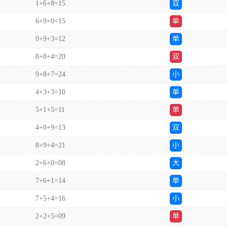
1+6+8=15
双
6+9+0=15
单
0+9+3=12
单
8+8+4=20
双
9+8+7=24
小
4+3+3=10
单
5+1+5=11
单
4+0+9=13
双
8+9+4=21
小
2+6+0=08
大
7+6+1=14
单
7+5+4=16
小
2+2+5=09
单