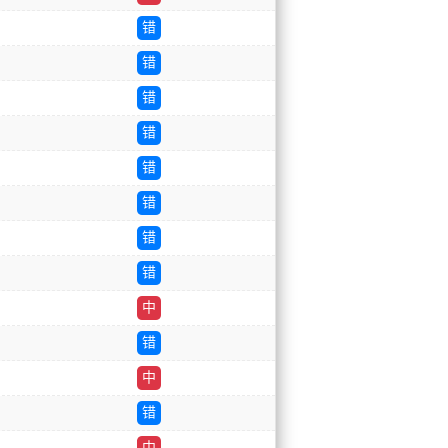
错
错
错
错
错
错
错
错
中
错
中
错
中