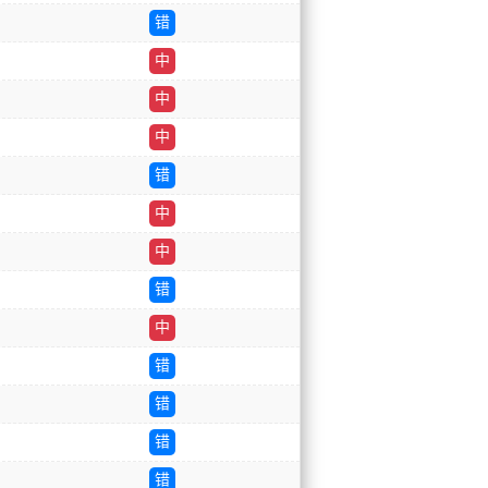
错
中
中
中
错
中
中
错
中
错
错
错
错