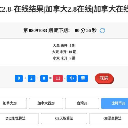
第
08091083
期 距下期：
00
分
56
秒
大单
未开:
4
期
大双
未开:
10
期
小双
未开:
5
期
9
+
2
+
0
=
11
-
小
单
咪牌
加拿大28
加拿大西28
台湾28
比特币28
Z12永恒算法
G8天权算法
Q8混皇算法