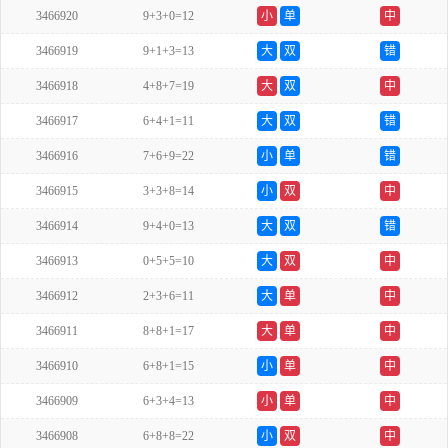
3466920
9+3+0=12
小
单
中
3466919
9+1+3=13
大
双
错
3466918
4+8+7=19
大
双
中
3466917
6+4+1=11
大
双
错
3466916
7+6+9=22
小
单
错
3466915
3+3+8=14
小
双
中
3466914
9+4+0=13
大
双
错
3466913
0+5+5=10
大
双
中
3466912
2+3+6=11
大
单
中
3466911
8+8+1=17
大
单
中
3466910
6+8+1=15
小
单
中
3466909
6+3+4=13
小
单
中
3466908
6+8+8=22
小
双
中