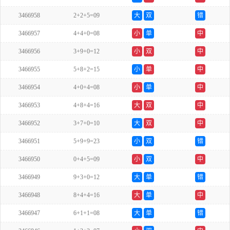
3466958
2+2+5=09
大
双
错
3466957
4+4+0=08
小
单
中
3466956
3+9+0=12
小
双
中
3466955
5+8+2=15
小
单
中
3466954
4+0+4=08
小
单
中
3466953
4+8+4=16
大
双
中
3466952
3+7+0=10
大
双
中
3466951
5+9+9=23
小
双
错
3466950
0+4+5=09
小
双
中
3466949
9+3+0=12
大
单
错
3466948
8+4+4=16
大
单
中
3466947
6+1+1=08
大
单
错