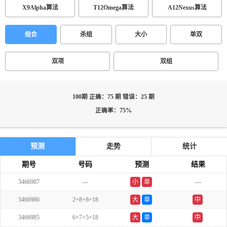
X9Alpha算法
T12Omega算法
A12Nexus算法
组合
杀组
大小
单双
双项
双组
100期 正确：75 期 错误：25 期
正确率：75%
预测
走势
统计
期号
号码
预测
结果
3466987
---
小
单
---
3466986
2+8+8=18
大
单
中
3466985
6+7+5=18
大
单
中