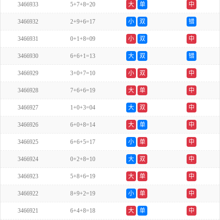
3466933
5+7+8=20
大
单
中
3466932
2+9+6=17
小
双
错
3466931
0+1+8=09
小
双
中
3466930
6+6+1=13
大
双
错
3466929
3+0+7=10
小
双
中
3466928
7+6+6=19
大
单
中
3466927
1+0+3=04
大
双
中
3466926
6+0+8=14
大
单
中
3466925
6+6+5=17
小
单
中
3466924
0+2+8=10
大
双
中
3466923
5+8+6=19
大
单
中
3466922
8+9+2=19
小
单
中
3466921
6+4+8=18
大
单
中