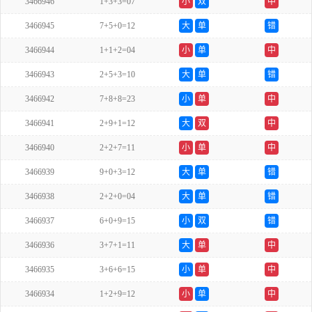
3466946
1+3+3=07
小
双
中
3466945
7+5+0=12
大
单
错
3466944
1+1+2=04
小
单
中
3466943
2+5+3=10
大
单
错
3466942
7+8+8=23
小
单
中
3466941
2+9+1=12
大
双
中
3466940
2+2+7=11
小
单
中
3466939
9+0+3=12
大
单
错
3466938
2+2+0=04
大
单
错
3466937
6+0+9=15
小
双
错
3466936
3+7+1=11
大
单
中
3466935
3+6+6=15
小
单
中
3466934
1+2+9=12
小
单
中