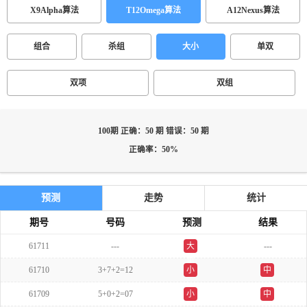
X9Alpha算法
T12Omega算法
A12Nexus算法
组合
杀组
大小
单双
双项
双组
100期 正确：50 期 错误：50 期
正确率：50%
预测
走势
统计
期号
号码
预测
结果
61711
---
大
---
单
61710
3+7+2=12
小
中
61709
5+0+2=07
小
中