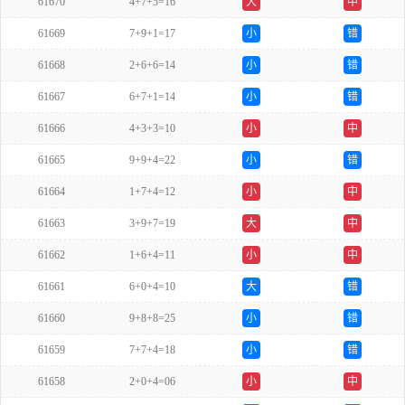
61670
4+7+5=16
大
中
61669
7+9+1=17
小
错
61668
2+6+6=14
小
错
61667
6+7+1=14
小
错
61666
4+3+3=10
小
中
61665
9+9+4=22
小
错
61664
1+7+4=12
小
中
61663
3+9+7=19
大
中
61662
1+6+4=11
小
中
61661
6+0+4=10
大
错
61660
9+8+8=25
小
错
61659
7+7+4=18
小
错
61658
2+0+4=06
小
中