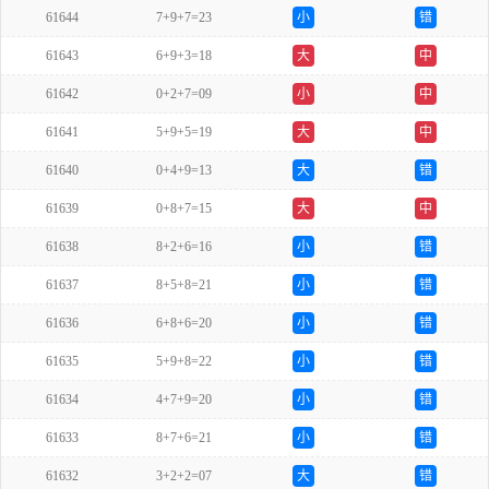
61644
7+9+7=23
小
错
61643
6+9+3=18
大
中
61642
0+2+7=09
小
中
61641
5+9+5=19
大
中
61640
0+4+9=13
大
错
61639
0+8+7=15
大
中
61638
8+2+6=16
小
错
61637
8+5+8=21
小
错
61636
6+8+6=20
小
错
61635
5+9+8=22
小
错
61634
4+7+9=20
小
错
61633
8+7+6=21
小
错
61632
3+2+2=07
大
错