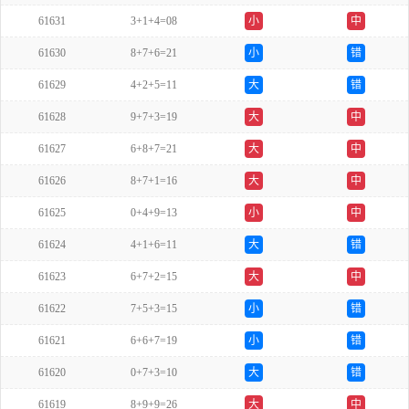
61631
3+1+4=08
小
中
61630
8+7+6=21
小
错
61629
4+2+5=11
大
错
61628
9+7+3=19
大
中
61627
6+8+7=21
大
中
61626
8+7+1=16
大
中
61625
0+4+9=13
小
中
61624
4+1+6=11
大
错
61623
6+7+2=15
大
中
61622
7+5+3=15
小
错
61621
6+6+7=19
小
错
61620
0+7+3=10
大
错
61619
8+9+9=26
大
中