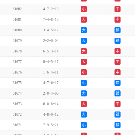
61682
4+7+2=13
小
中
61681
7+4+8=19
大
中
61680
3+4+5=12
大
错
61679
2+2+0=04
大
错
61678
6+5+3=14
大
中
61677
8+4+5=17
大
中
61676
1+6+4=11
小
中
61675
4+7+6=17
小
错
61674
2+0+4=06
大
错
61673
6+0+8=14
大
中
61672
4+8+0=12
大
错
61671
7+9+5=21
小
错