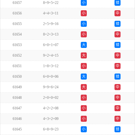
61657
8+9+5=22
小
错
61656
4+4+3=11
小
中
61655
2+5+9=16
小
错
61654
8+2+3=13
小
中
61653
6+0+1=07
大
错
61652
9+2+4=15
大
中
61651
1+8+3=12
小
中
61650
6+0+0=06
大
错
61649
9+9+6=24
大
中
61648
2+0+0=02
小
中
61647
4+2+2=08
小
中
61646
4+3+2=09
小
中
61645
6+8+9=23
小
错