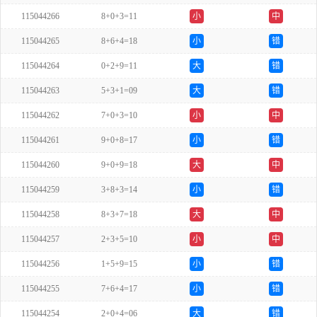
115044266
8+0+3=11
小
中
115044265
8+6+4=18
小
错
115044264
0+2+9=11
大
错
115044263
5+3+1=09
大
错
115044262
7+0+3=10
小
中
115044261
9+0+8=17
小
错
115044260
9+0+9=18
大
中
115044259
3+8+3=14
小
错
115044258
8+3+7=18
大
中
115044257
2+3+5=10
小
中
115044256
1+5+9=15
小
错
115044255
7+6+4=17
小
错
115044254
2+0+4=06
大
错