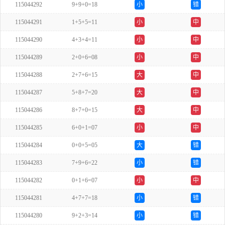
115044292
9+9+0=18
小
错
115044291
1+5+5=11
小
中
115044290
4+3+4=11
小
中
115044289
2+0+6=08
小
中
115044288
2+7+6=15
大
中
115044287
5+8+7=20
大
中
115044286
8+7+0=15
大
中
115044285
6+0+1=07
小
中
115044284
0+0+5=05
大
错
115044283
7+9+6=22
小
错
115044282
0+1+6=07
小
中
115044281
4+7+7=18
小
错
115044280
9+2+3=14
小
错