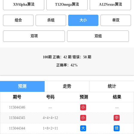
X9Alpha算法
T12Omega算法
A12Nexus算法
组合
杀组
大小
单双
双项
双组
100期 正确：42 期 错误：58 期
正确率：42%
预测
走势
统计
期号
号码
预测
结果
115044346
---
小
---
双
115044345
4+4+4=12
小
中
115044344
1+8+2=11
大
错