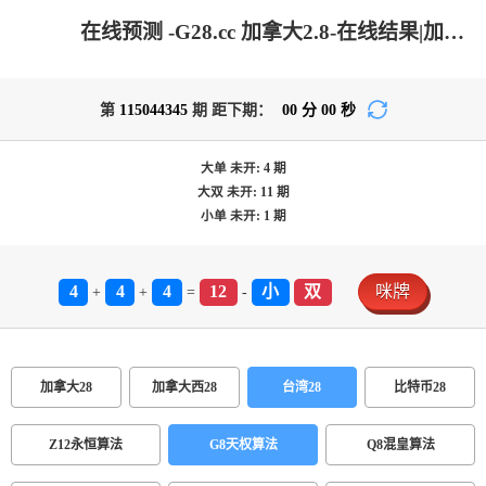
在线预测 -G28.cc 加拿大2.8-在线结果|加拿大2.8在线|加拿大在线咪牌|加拿大pc2.8预测-在线预测|加拿大2.8在线预测_火热优质的预测网站!
第
115044345
期 距下期：
00
分
00
秒
大单
未开:
4
期
大双
未开:
11
期
小单
未开:
1
期
4
4
4
12
小
双
咪牌
+
+
=
-
加拿大28
加拿大西28
台湾28
比特币28
Z12永恒算法
G8天权算法
Q8混皇算法